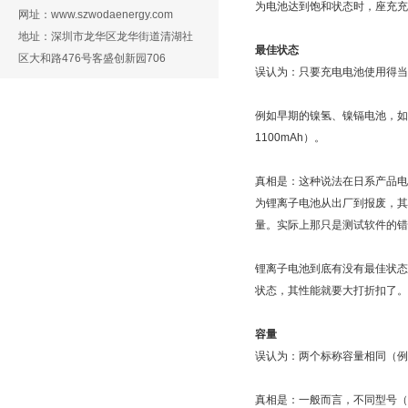
为电池达到饱和状态时，座充充
网址：www.szwodaenergy.com
地址：深圳市龙华区龙华街道清湖社
最佳状态
区大和路476号客盛创新园706
误认为：只要充电电池使用得当
例如早期的镍氢、镍镉电池，如果
1100mAh）。
真相是：这种说法在日系产品电
为锂离子电池从出厂到报废，其
量。实际上那只是测试软件的错
锂离子电池到底有没有最佳状态
状态，其性能就要大打折扣了。
容量
误认为：两个标称容量相同（例如8
真相是：一般而言，不同型号（