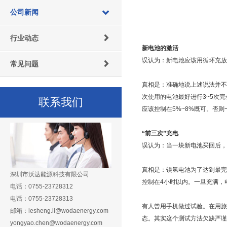
公司新闻
行业动态
新电池的激活
误认为：新电池应该用循环充放
常见问题
真相是：准确地说上述说法并不
次使用的电池最好进行3~5次
联系我们
应该控制在5%~8%既可。否
“前三次”充电
误认为：当一块新电池买回后，
真相是：镍氢电池为了达到最完美
深圳市沃达能源科技有限公司
控制在4小时以内。一旦充满，
电话：0755-23728312
电话：0755-23728313
有人曾用手机做过试验。在用旅
邮箱：lesheng.li@wodaenergy.com
态。其实这个测试方法欠缺严谨
yongyao.chen@wodaenergy.com