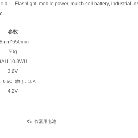
ield： Flashlight, mobile power, mulch-cell battery, industrial i
c.
参数
18mm*650mm
50g
3AH 10.8WH
3.6V
0.5C 放电：15A
4.2V
仪器用电池